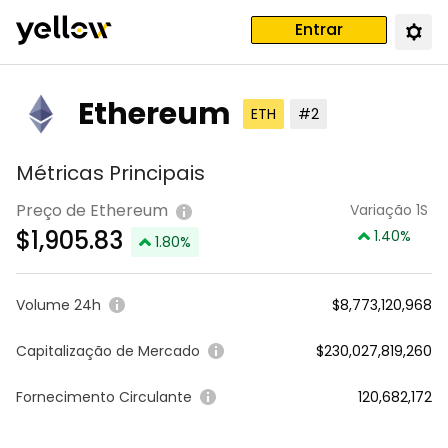
Entrar
Ethereum
ETH
#2
Métricas Principais
Preço de Ethereum
Variação 1S
$
1,905.83
1.40
%
1.80
%
Volume 24h
$8,773,120,968
Capitalização de Mercado
$230,027,819,260
Fornecimento Circulante
120,682,172