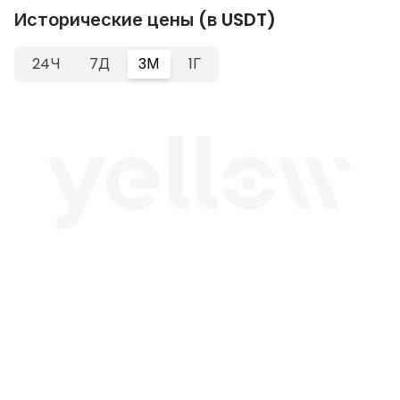
Исторические цены (в USDT)
24Ч
7Д
3М
1Г