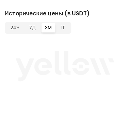
Исторические цены (в USDT)
24Ч
7Д
3М
1Г