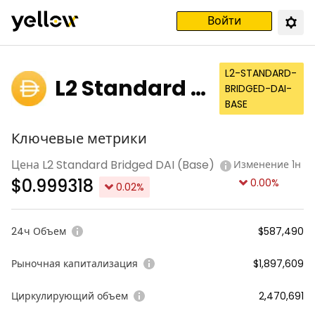
Войти
L2-STANDARD-
L2 Standard B
BRIDGED-DAI-
BASE
ridged DAI (B
Ключевые метрики
ase)
Цена L2 Standard Bridged DAI (Base)
Изменение 1н
$
0.999318
0.00
%
0.02
%
24ч Объем
$587,490
Рыночная капитализация
$1,897,609
Циркулирующий объем
2,470,691