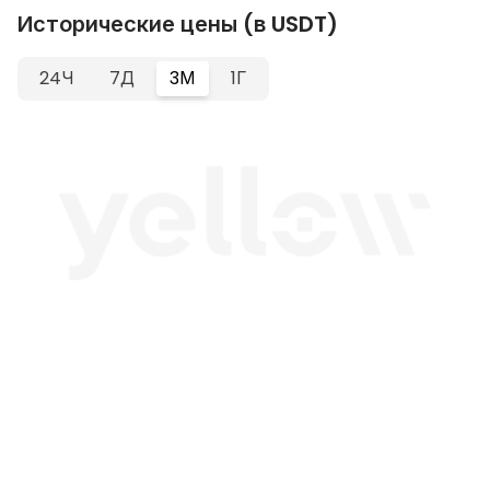
Исторические цены (в USDT)
24Ч
7Д
3М
1Г