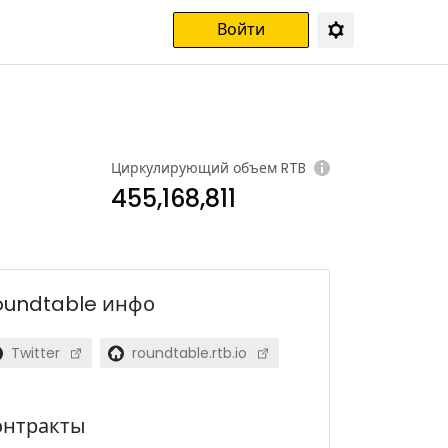
Войти
Циркулирующий объем
RTB
455,168,811
oundtable
инфо
Twitter
roundtable.rtb.io
онтракты