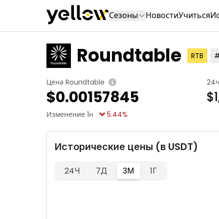
Сезоны
Новости
Учиться
И
Roundtable
RTB
#
Цена Roundtable
24
$
0.00157845
$1
Изменение 1н
5.44
%
Исторические цены (в USDT)
24Ч
7Д
3М
1Г