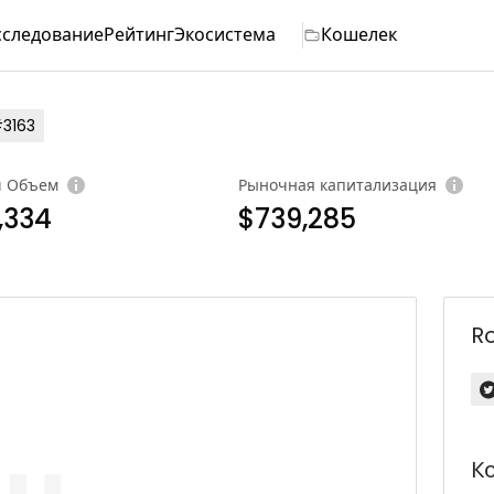
сследование
Рейтинг
Экосистема
Кошелек
3163
ч Объем
Рыночная капитализация
,334
$739,285
R
К