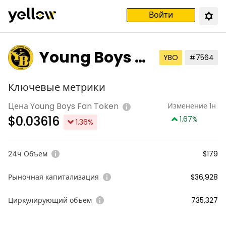
Войти
Young Boys Fa
YBO
#7564
n Token
Ключевые метрики
Цена Young Boys Fan Token
Изменение 1н
$
0.03616
1.67
%
1.36
%
24ч Объем
$179
Рыночная капитализация
$36,928
Циркулирующий объем
735,327