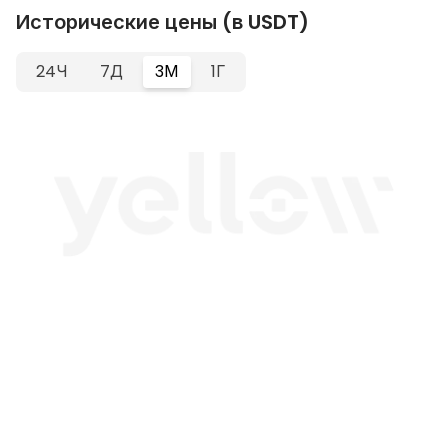
Исторические цены (в USDT)
24Ч
7Д
3М
1Г