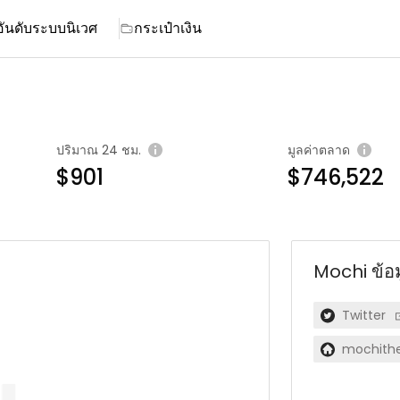
อันดับ
ระบบนิเวศ
กระเป๋าเงิน
ปริมาณ 24 ชม.
มูลค่าตลาด
$901
$746,522
Mochi
ข้อ
Twitter
mochith