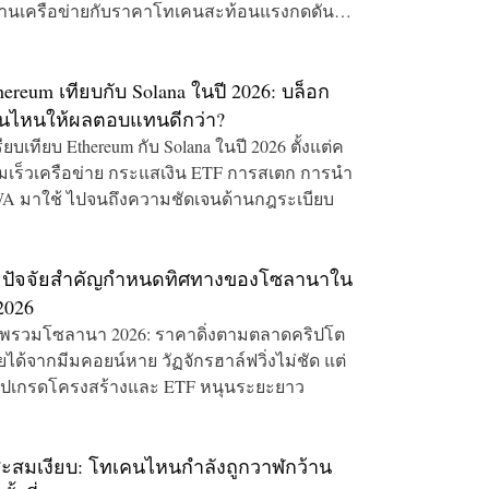
งานเครือข่ายกับราคาโทเคนสะท้อนแรงกดดันม
าค
hereum เทียบกับ Solana ในปี 2026: บล็อก
นไหนให้ผลตอบแทนดีกว่า?
ียบเทียบ Ethereum กับ Solana ในปี 2026 ตั้งแต่ค
มเร็วเครือข่าย กระแสเงิน ETF การสเตก การนำ
A มาใช้ ไปจนถึงความชัดเจนด้านกฎระเบียบ
 ปัจจัยสำคัญกำหนดทิศทางของโซลานาใน
 2026
พรวมโซลานา 2026: ราคาดิ่งตามตลาดคริปโต
ยได้จากมีมคอยน์หาย วัฏจักรฮาล์ฟวิ่งไม่ชัด แต่
อัปเกรดโครงสร้างและ ETF หนุนระยะยาว
้สะสมเงียบ: โทเคนไหนกำลังถูกวาฬกว้าน