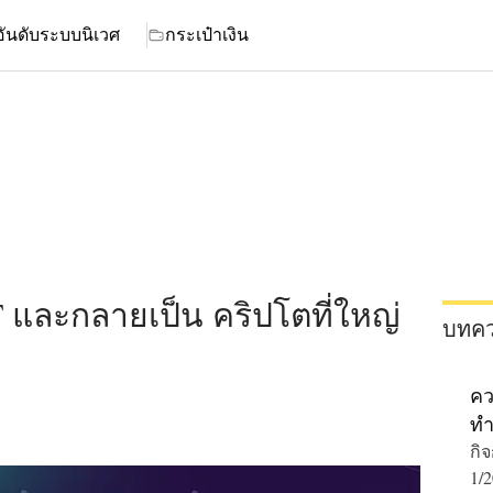
อันดับ
ระบบนิเวศ
กระเป๋าเงิน
ละกลายเป็น คริปโตที่ใหญ่
บทควา
คว
ทำ
ใน
กิ
1/