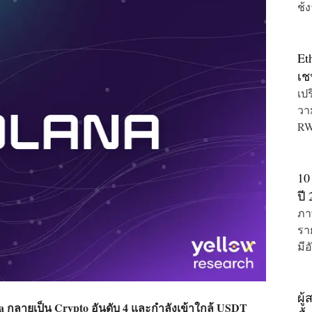
ช้
หภ
Et
เช
เปร
วา
RW
10
ปี
ภา
รา
มี
ผู
a
กลายเป็น Crypto อันดับ 4 และกำลังเข้าใกล้
USDT