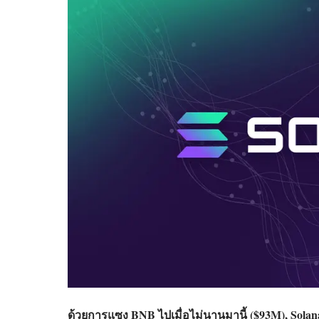
ด้วยการแซง
BNB
ไปเมื่อไม่นานมานี้ ($93M),
Solan