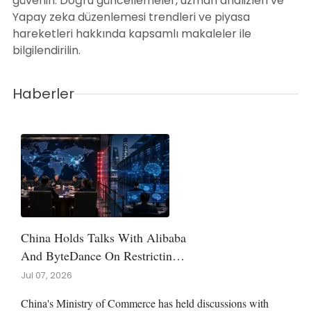
güvenin. Doğru güncellemeler, uzman analizleri ve
Yapay zeka düzenlemesi trendleri ve piyasa
hareketleri hakkında kapsamlı makaleler ile
bilgilendirilin.
Haberler
China Holds Talks With Alibaba
And ByteDance On Restricting
AI Model Exports
Jul 07, 2026
China's Ministry of Commerce has held discussions with