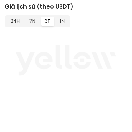
Giá lịch sử (theo USDT)
24H
7N
3T
1N