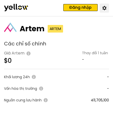
Đăng nhập
Artem
ARTEM
Các chỉ số chính
Giá Artem
Thay đổi 1 tuần
$
0
-
Khối lượng 24h
-
Vốn hóa thị trường
-
Nguồn cung lưu hành
411,705,100