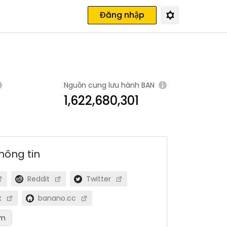
Đăng nhập
Nguồn cung lưu hành
BAN
1,622,680,301
hông tin
Reddit
Twitter
k
banano.cc
êm