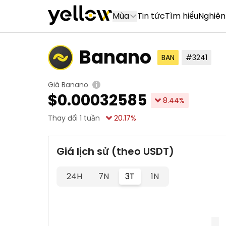
Mùa
Tin tức
Tìm hiểu
Nghiên
Banano
BAN
#3241
Giá Banano
$
0.00032585
8.44
%
Thay đổi 1 tuần
20.17
%
Giá lịch sử (theo USDT)
24H
7N
3T
1N