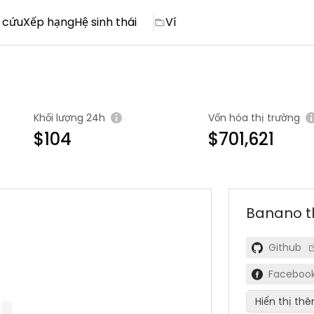
 cứu
Xếp hạng
Hệ sinh thái
Ví
Khối lượng 24h
Vốn hóa thị trường
$104
$701,621
Banano
t
Github
Faceboo
Hiển thị th