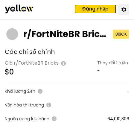
Đăng nhập
r/FortNiteBR Brick
BRICK
s
Các chỉ số chính
Giá r/FortNiteBR Bricks
Thay đổi 1 tuần
$
0
-
Khối lượng 24h
-
Vốn hóa thị trường
-
Nguồn cung lưu hành
64,010,306