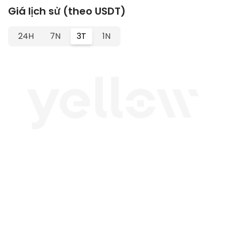
Giá lịch sử (theo USDT)
24H
7N
3T
1N