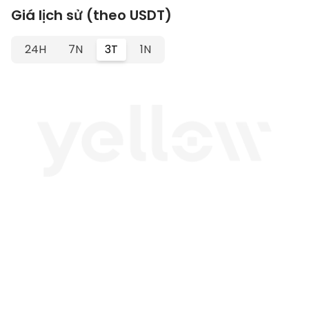
Giá lịch sử (theo USDT)
24H
7N
3T
1N