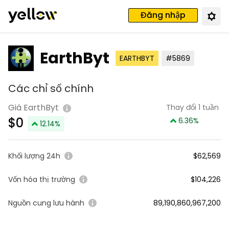
Đăng nhập
EarthByt
EARTHBYT
#5869
Các chỉ số chính
Giá EarthByt
Thay đổi 1 tuần
$
0
6.36
%
12.14
%
Khối lượng 24h
$62,569
Vốn hóa thị trường
$104,226
Nguồn cung lưu hành
89,190,860,967,200