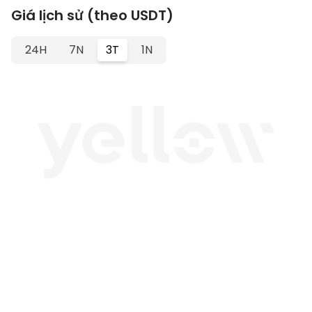
Giá lịch sử (theo USDT)
24H
7N
3T
1N