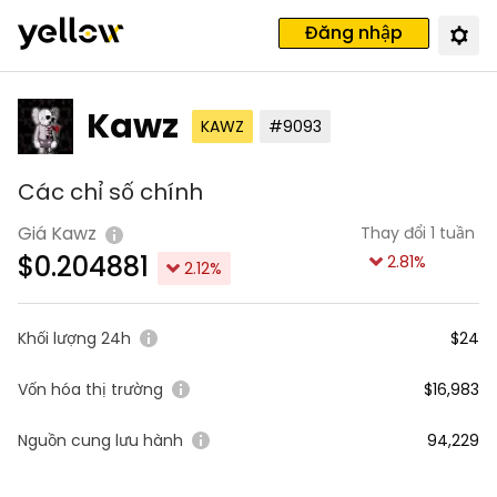
Đăng nhập
Kawz
KAWZ
#9093
Các chỉ số chính
Giá Kawz
Thay đổi 1 tuần
$
0.204881
2.81
%
2.12
%
Khối lượng 24h
$24
Vốn hóa thị trường
$16,983
Nguồn cung lưu hành
94,229