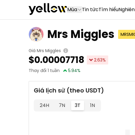
Mùa
Tin tức
Tìm hiểu
Nghiên
Mrs Miggles
MRSMI
Giá Mrs Miggles
$
0.00007718
2.63
%
Thay đổi 1 tuần
5.94
%
Giá lịch sử (theo USDT)
24H
7N
3T
1N