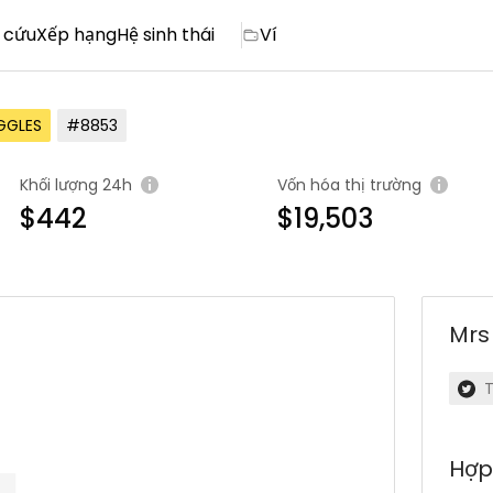
 cứu
Xếp hạng
Hệ sinh thái
Ví
GGLES
#8853
Khối lượng 24h
Vốn hóa thị trường
$442
$19,503
Mrs
T
Hợp