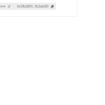
0x31b2801…fb2da90
ase