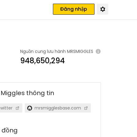
Đăng nhập
Nguồn cung lưu hành
MRSMIGGLES
948,650,294
 Miggles
thông tin
witter
mrsmigglesbase.com
 đồng