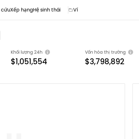
 cứu
Xếp hạng
Hệ sinh thái
Ví
Khối lượng 24h
Vốn hóa thị trường
$1,051,554
$3,798,892