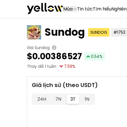
Mùa
Tin tức
Tìm hiểu
Nghiên
Sundog
SUNDOG
#1753
Giá Sundog
$
0.00386527
0.54
%
Thay đổi 1 tuần
7.59
%
Giá lịch sử (theo USDT)
24H
7N
3T
1N