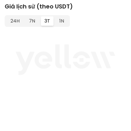
Giá lịch sử (theo USDT)
24H
7N
3T
1N