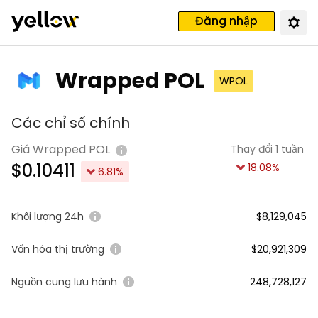
Đăng nhập
Wrapped POL
WPOL
Các chỉ số chính
Giá Wrapped POL
Thay đổi 1 tuần
$
0.10411
18.08
%
6.81
%
Khối lượng 24h
$8,129,045
Vốn hóa thị trường
$20,921,309
Nguồn cung lưu hành
248,728,127