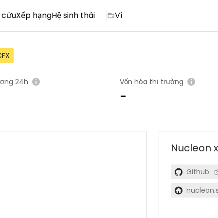
 cứu
Xếp hạng
Hệ sinh thái
Ví
CFX
ượng 24h
Vốn hóa thị trường
-
Nucleon 
Github
nucleon.