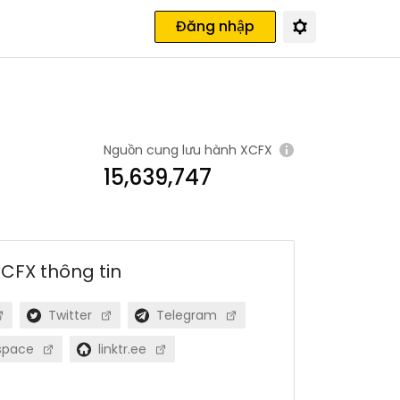
Đăng nhập
Nguồn cung lưu hành
XCFX
15,639,747
xCFX
thông tin
Twitter
Telegram
space
linktr.ee