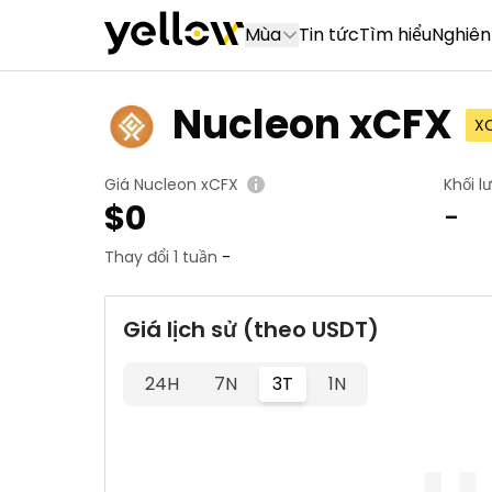
Mùa
Tin tức
Tìm hiểu
Nghiên
Nucleon xCFX
X
Giá Nucleon xCFX
Khối l
$
0
-
Thay đổi 1 tuần
-
Giá lịch sử (theo USDT)
24H
7N
3T
1N