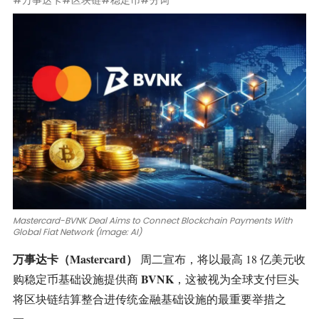
#万事达卡
#区块链
#稳定币
#分词
Mastercard-BVNK Deal Aims to Connect Blockchain Payments With
Global Fiat Network (Image: AI)
万事达卡（Mastercard）
周二宣布，将以最高 18 亿美元收
BVNK
购稳定币基础设施提供商
，这被视为全球支付巨头
将区块链结算整合进
传统金融基础设施
的最重要举措之
一。