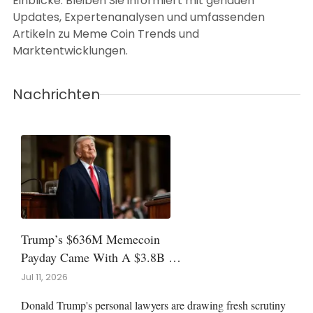
Einblicke. Bleiben Sie informiert mit genauen
Updates, Expertenanalysen und umfassenden
Artikeln zu Meme Coin Trends und
Marktentwicklungen.
Nachrichten
Trump’s $636M Memecoin
Payday Came With A $3.8B Bill
For Buyers
Jul 11, 2026
Donald Trump's personal lawyers are drawing fresh scrutiny