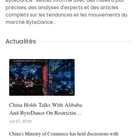
ByteDance . Restez informé avec des mises à jour
précises, des analyses d'experts et des articles
complets sur les tendances et les mouvements du
marché ByteDance .
Actualités
China Holds Talks With Alibaba
And ByteDance On Restricting
AI Model Exports
Jul 07, 2026
China's Ministry of Commerce has held discussions with