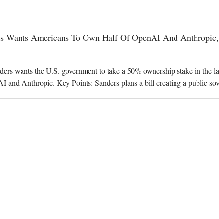
rs Wants Americans To Own Half Of OpenAI And Anthropic
ers wants the U.S. government to take a 50% ownership stake in the lar
I and Anthropic. Key Points: Sanders plans a bill creating a public so
sure would imp