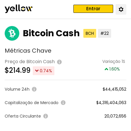
Entrar
Bitcoin Cash
BCH
#22
Métricas Chave
Preço de Bitcoin Cash
Variação 1S
$
214.99
1.60
%
0.74
%
Volume 24h
$44,415,052
Capitalização de Mercado
$4,316,404,063
Oferta Circulante
20,072,656