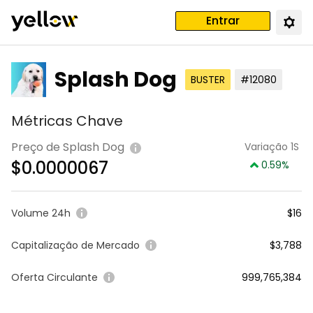
Entrar
Splash Dog
BUSTER
#12080
Métricas Chave
Preço de Splash Dog
Variação 1S
$
0.0000067
0.59
%
Volume 24h
$16
Capitalização de Mercado
$3,788
Oferta Circulante
999,765,384