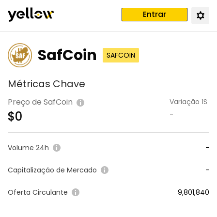
Entrar
SafCoin
SAFCOIN
Métricas Chave
Preço de SafCoin
Variação 1S
$
0
-
Volume 24h
-
Capitalização de Mercado
-
Oferta Circulante
9,801,840