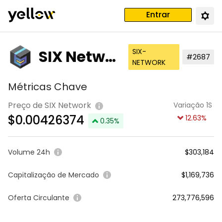
Entrar
SIX Networ
SIX-
#2687
NETWORK
k
Métricas Chave
Preço de SIX Network
Variação 1S
$
0.00426374
12.63
%
0.35
%
Volume 24h
$303,184
Capitalização de Mercado
$1,169,736
Oferta Circulante
273,776,596