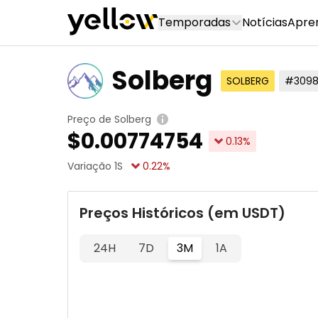
Temporadas
Notícias
Apre
Solberg
SOLBERG
#309
Preço de Solberg
$
0.00774754
0.13
%
Variação 1S
0.22
%
Preços Históricos (em USDT)
24H
7D
3M
1A