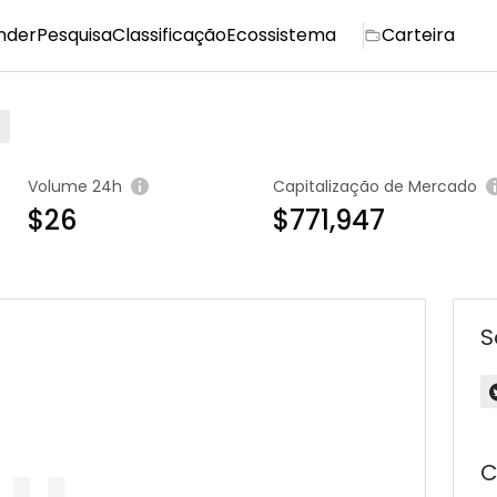
nder
Pesquisa
Classificação
Ecossistema
Carteira
8
Volume 24h
Capitalização de Mercado
$26
$771,947
S
C