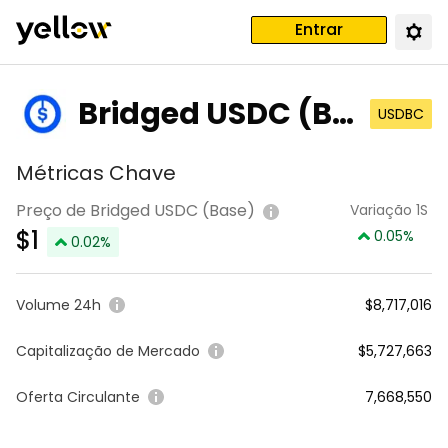
Entrar
Bridged USDC (Ba
USDBC
se)
Métricas Chave
Preço de Bridged USDC (Base)
Variação 1S
$
1
0.05
%
0.02
%
Volume 24h
$8,717,016
Capitalização de Mercado
$5,727,663
Oferta Circulante
7,668,550