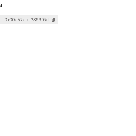
s
0x00e57ec…2366f6d