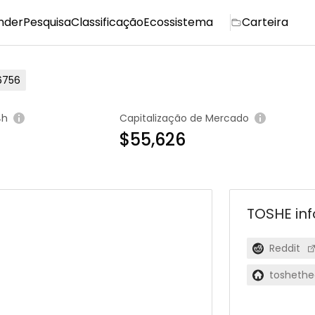
nder
Pesquisa
Classificação
Ecossistema
Carteira
756
4h
Capitalização de Mercado
$55,626
TOSHE
in
Reddit
tosheth