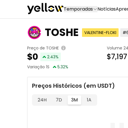
Temporadas
Notícias
Apre
TOSHE
VALENTINE-FLOKI
#6
Preço de TOSHE
Volume 2
$
0
$7,197
2.43
%
Variação 1S
5.32
%
Preços Históricos (em USDT)
24H
7D
3M
1A