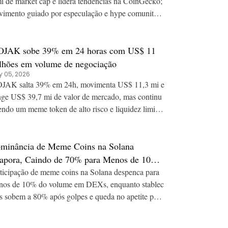
i de market cap e lidera tendências na CoinGecko;
imento guiado por especulação e hype comunitári
JAK sobe 39% em 24 horas com US$ 11
lhões em volume de negociação
 05, 2026
JAK salta 39% em 24h, movimenta US$ 11,3 mi e
nge US$ 39,7 mi de valor de mercado, mas continu
endo um meme token de alto risco e liquidez limita
minância de Meme Coins na Solana
apora, Caindo de 70% para Menos de 10%
 Volume
ticipação de meme coins na Solana despenca para
os de 10% do volume em DEXs, enquanto stablec
s sobem a 80% após golpes e queda no apetite por
co