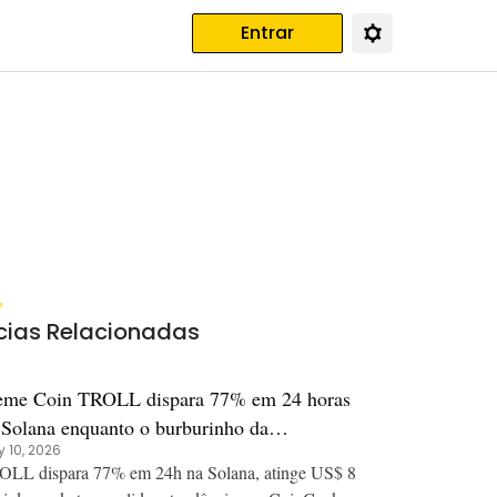
Entrar
cias Relacionadas
me Coin TROLL dispara 77% em 24 horas
 Solana enquanto o burburinho da
 10, 2026
munidade impulsiona volume especulativo
LL dispara 77% em 24h na Solana, atinge US$ 8