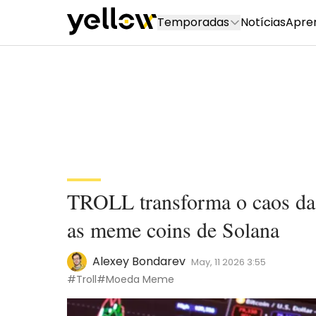
Temporadas
Notícias
Apre
TROLL transforma o caos da 
as meme coins de Solana
Alexey Bondarev
May, 11 2026 3:55
#Troll
#Moeda Meme