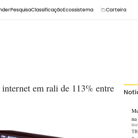
nder
Pesquisa
Classificação
Ecossistema
Carteira
internet em rali de 113% entre
Notí
Me
na
May
co
TRO