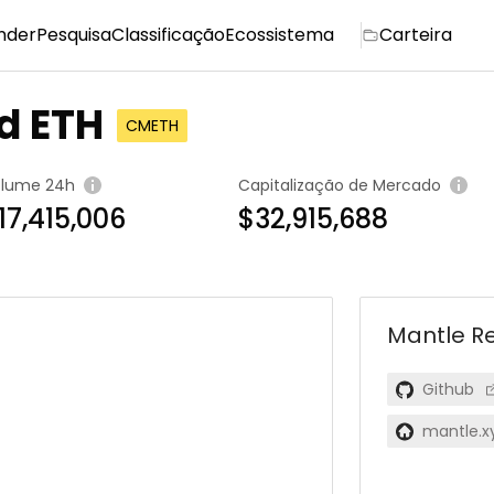
nder
Pesquisa
Classificação
Ecossistema
Carteira
d ETH
CMETH
olume 24h
Capitalização de Mercado
17,415,006
$32,915,688
Mantle R
Github
mantle.x