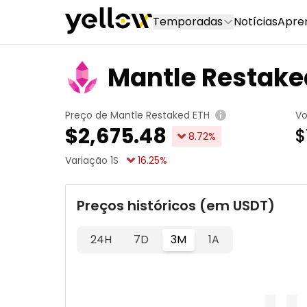
Temporadas
Notícias
Apre
Mantle Restake
Preço de Mantle Restaked ETH
V
$
2,675.48
$
8.72
%
Variação 1S
16.25
%
Preços históricos (em USDT)
24H
7D
3M
1A