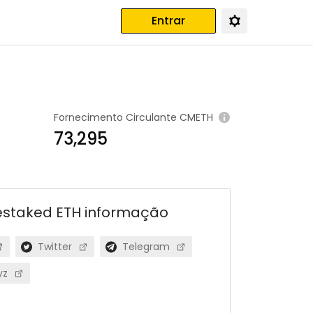
Entrar
Fornecimento Circulante
CMETH
73,295
estaked ETH
informação
Twitter
Telegram
yz