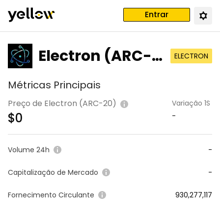
Entrar
Electron (ARC-2
ELECTRON
0)
Métricas Principais
Preço de Electron (ARC-20)
Variação 1S
$
0
-
Volume 24h
-
Capitalização de Mercado
-
Fornecimento Circulante
930,277,117