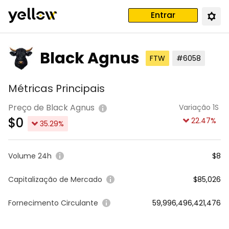
Entrar
Black Agnus
FTW
#6058
Métricas Principais
Preço de Black Agnus
Variação 1S
$
0
22.47
%
35.29
%
Volume 24h
$8
Capitalização de Mercado
$85,026
Fornecimento Circulante
59,996,496,421,476