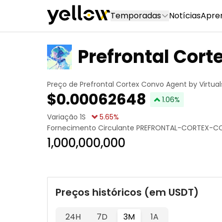
Temporadas
Notícias
Apre
Prefrontal Cort
tuals
Preço de Prefrontal Cortex Convo Agent by Virtual
$
0.00062648
1.06
%
Variação 1S
5.65
%
Fornecimento Circulante
PREFRONTAL-CORTEX-CO
1,000,000,000
Preços históricos (em USDT)
24H
7D
3M
1A