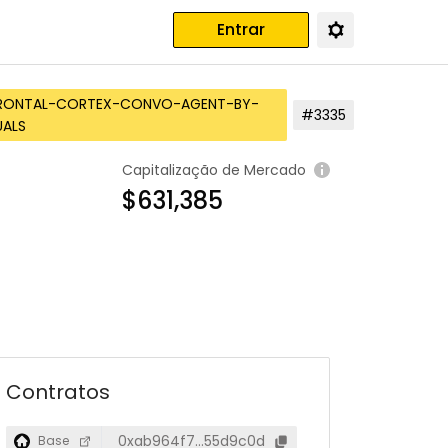
Entrar
FRONTAL-CORTEX-CONVO-AGENT-BY-
#3335
UALS
Capitalização de Mercado
$631,385
Contratos
0xab964f7…55d9c0d
Base