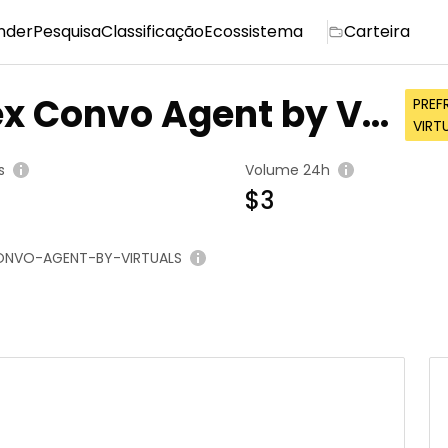
nder
Pesquisa
Classificação
Ecossistema
Carteira
ex Convo Agent by Vir
PRE
VIRT
s
Volume 24h
$3
NVO-AGENT-BY-VIRTUALS