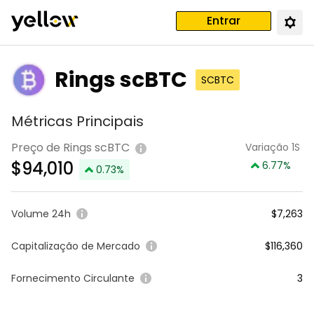
Entrar
Rings scBTC
SCBTC
Métricas Principais
Preço de Rings scBTC
Variação 1S
$
94,010
6.77
%
0.73
%
Volume 24h
$7,263
Capitalização de Mercado
$116,360
Fornecimento Circulante
3