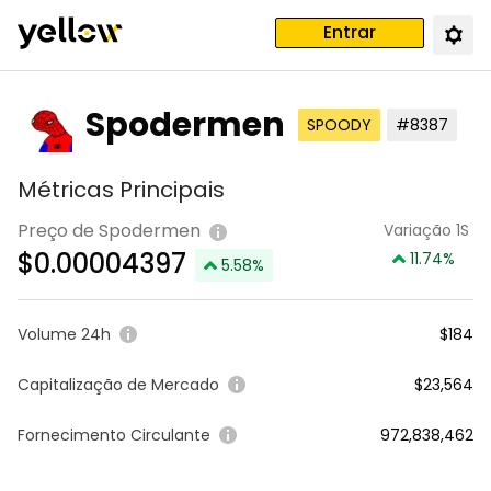
Entrar
Spodermen
SPOODY
#8387
Métricas Principais
Preço de Spodermen
Variação 1S
$
0.00004397
11.74
%
5.58
%
Volume 24h
$184
Capitalização de Mercado
$23,564
Fornecimento Circulante
972,838,462