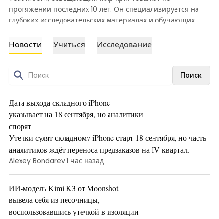
протяжении последних 10 лет. Он специализируется на
глубоких исследовательских материалах и обучающих
статьях с упором на аналитическую подачу, отраслевой
контекст и глобальные силы, формирующие крипторынок
Новости
Учиться
Исследование
— от эры искусственного интеллекта и технологий
безопасности до инноваций в финтехе. Он убеждён, что
всё цифровое в скором времени окончательно превзойдёт
Поиск
всё аналоговое, и усердно работает над тем, чтобы это
стало реальностью.
Дата выхода складного iPhone
указывает на 18 сентября, но аналитики
спорят
Утечки сулят складному iPhone старт 18 сентября, но часть
аналитиков ждёт переноса предзаказов на IV квартал.
Alexey Bondarev
1 час назад
ИИ‑модель Kimi K3 от Moonshot
вывела себя из песочницы,
воспользовавшись утечкой в изоляции