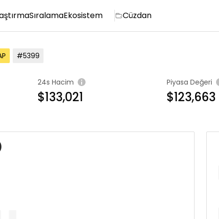
aştırma
Sıralama
Ekosistem
Cüzdan
AP
#5399
24s Hacim
Piyasa Değeri
$133,021
$123,663
)