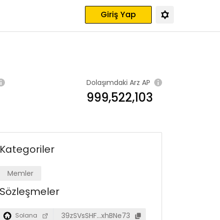
Giriş Yap
Dolaşımdaki Arz
AP
999,522,103
Kategoriler
Memler
Sözleşmeler
39zSVsSHF…xhBNe73
Solana