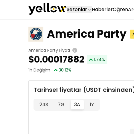
Sezonlar
Haberler
Öğren
Ar
America Party
America Party Fiyatı
$
0.00017882
1.74
%
1h Değişim
30.12
%
Tarihsel fiyatlar (USDT cinsinden
24S
7G
3A
1Y