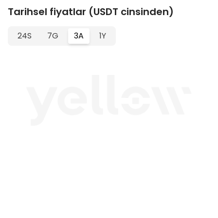
Tarihsel fiyatlar (USDT cinsinden)
24S
7G
3A
1Y