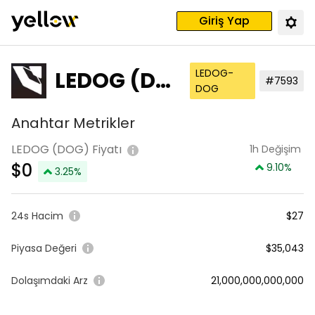
Giriş Yap
LEDOG (DO
LEDOG-
#7593
DOG
G)
Anahtar Metrikler
LEDOG (DOG) Fiyatı
1h Değişim
$
0
9.10
%
3.25
%
24s Hacim
$27
Piyasa Değeri
$35,043
Dolaşımdaki Arz
21,000,000,000,000