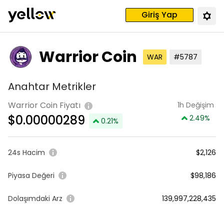
Giriş Yap
Warrior Coin
WAR
#5787
Anahtar Metrikler
Warrior Coin Fiyatı
1h Değişim
$
0.00000289
2.49
%
0.21
%
24s Hacim
$2,126
Piyasa Değeri
$98,186
Dolaşımdaki Arz
139,997,228,435