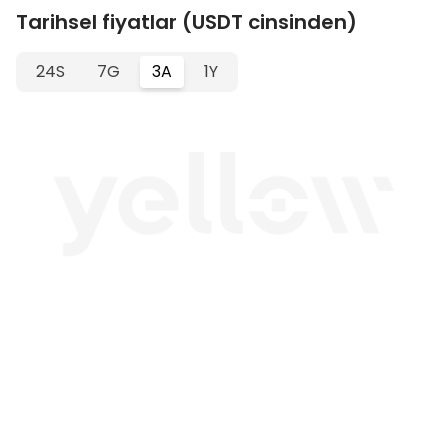
Tarihsel fiyatlar (USDT cinsinden)
24S
7G
3A
1Y