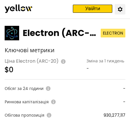
Увійти
Electron (ARC-2
ELECTRON
0)
Ключові метрики
Ціна Electron (ARC-20)
Зміна за 1 тиждень
$
0
-
Обсяг за 24 години
-
Ринкова капіталізація
-
Обігова пропозиція
930,277,117