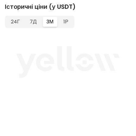
Історичні ціни (у USDT)
24Г
7Д
3М
1Р