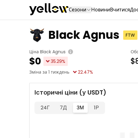
Сезони
Новини
Вчитися
До
Black Agnus
FTW
Ціна Black Agnus
Обс
$
0
$
35.29
%
Зміна за 1 тиждень
22.47
%
Історичні ціни (у USDT)
24Г
7Д
3М
1Р