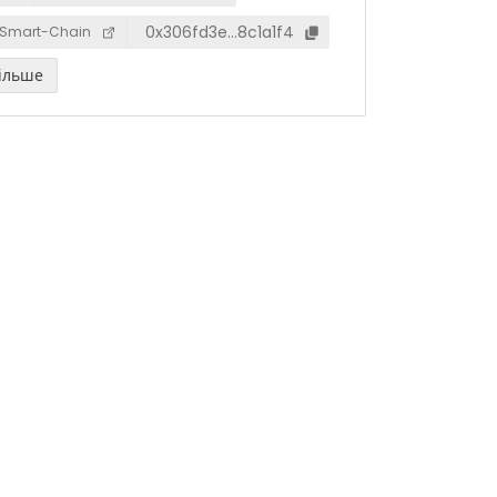
0x306fd3e…8c1a1f4
Smart-Chain
ільше