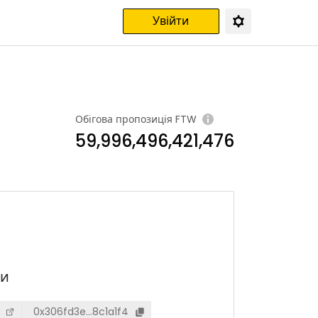
Увійти
Обігова пропозиція
FTW
59,996,496,421,476
ти
0x306fd3e…8c1a1f4