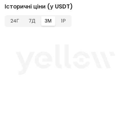
Історичні ціни (у USDT)
24Г
7Д
3М
1Р