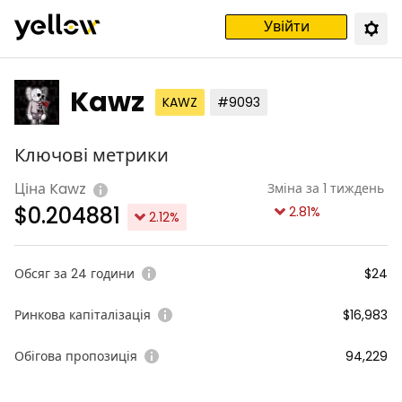
Увійти
Kawz
KAWZ
#9093
Ключові метрики
Ціна Kawz
Зміна за 1 тиждень
$
0.204881
2.81
%
2.12
%
Обсяг за 24 години
$24
Ринкова капіталізація
$16,983
Обігова пропозиція
94,229