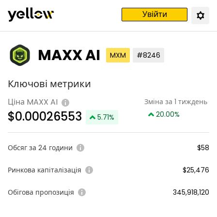
Увійти
MAXX AI
MXM
#8246
Ключові метрики
Ціна MAXX AI
Зміна за 1 тиждень
$
0.00026553
20.00
%
5.71
%
Обсяг за 24 години
$58
Ринкова капіталізація
$25,476
Обігова пропозиція
345,918,120