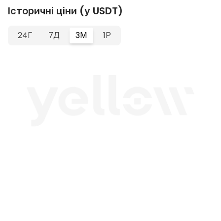
Історичні ціни (у USDT)
24Г
7Д
3М
1Р