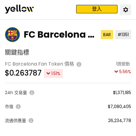
登入
FC Barcelona F
BAR
#1351
an Token
關鍵指標
FC Barcelona Fan Token 價格
1週變動
$
0.263787
5.56
%
1.51
%
24h 交易量
$1,371,185
市值
$7,080,405
流通供應量
26,234,778