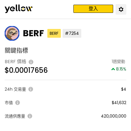
登入
BERF
BERF
#7254
關鍵指標
BERF 價格
1週變動
$
0.00017656
8.15
%
24h 交易量
$4
市值
$41,632
流通供應量
420,000,000