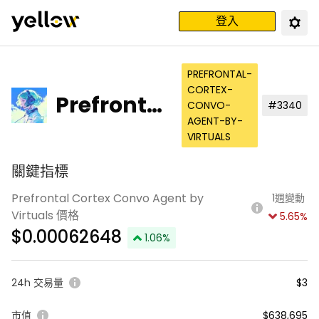
登入
PREFRONTAL-
CORTEX-
Prefrontal
CONVO-
#3340
AGENT-BY-
Cortex Co
VIRTUALS
nvo Agent
關鍵指標
by Virtual
Prefrontal Cortex Convo Agent by
1週變動
s
Virtuals 價格
5.65
%
$
0.00062648
1.06
%
24h 交易量
$3
市值
$638,695