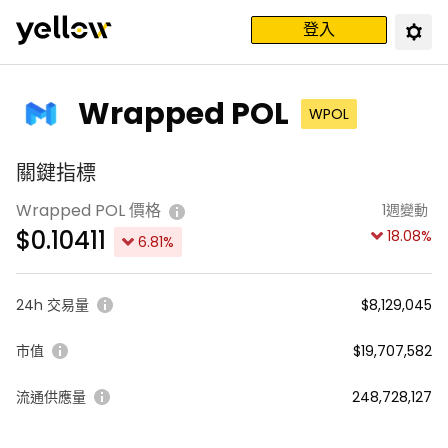
登入
Wrapped POL
WPOL
關鍵指標
Wrapped POL 價格
1週變動
$
0.10411
18.08
%
6.81
%
24h 交易量
$8,129,045
市值
$19,707,582
流通供應量
248,728,127