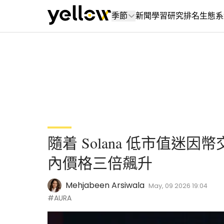
季節
新聞
學習
研究
排名
生態系
隨着 Solana 低市值迷因幣
內價格三倍飆升
Mehjabeen Arsiwala
May, 09 2026 19:04
#AURA