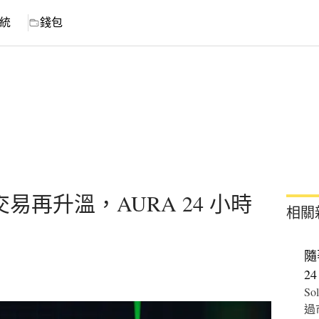
統
錢包
交易再升溫，AURA 24 小時
相關
隨
2
So
過