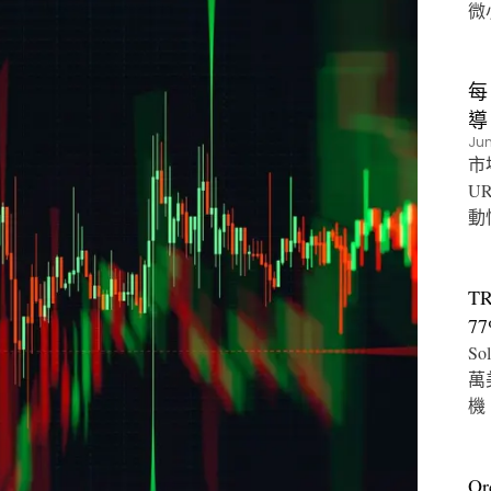
微
每
導
Jun
市
U
動
T
7
So
萬
機
O