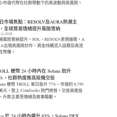
小市值代幣在社群帶動下的高波動與高風險。
日市場焦點：RESOLV及AURA熱潮主
，全球貿易情緒提升風險胃納
 11, 2025
場風險胃納提升，SOL、RESOLV表現搶眼，A
RA出現高風險炒作，資金持續流入話題及高流
性幣種。
ROLL 梗幣 24 小時內在 Solana 勁升
7%，社群熱度推高投機交投
lana 梗幣 TROLL 單日急升 77%，市值約 8,750
美元，登上 CoinGecko 熱門榜首。交投高度投
，升跌主要受情緒及敘事驅動。
rca 於 24 小時內飆升 63%，Solana DEX