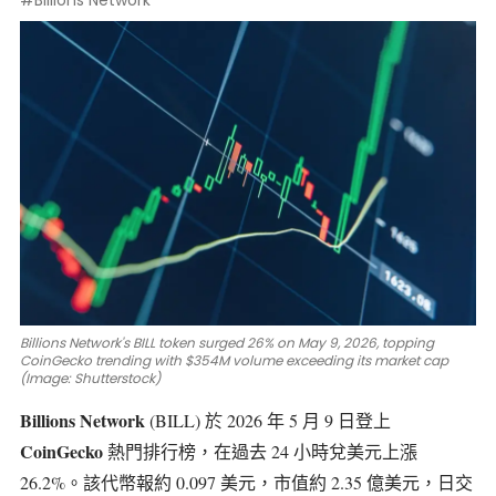
#Billions Network
Billions Network's BILL token surged 26% on May 9, 2026, topping
CoinGecko trending with $354M volume exceeding its market cap
(Image: Shutterstock)
Billions Network
(BILL)
於 2026 年 5 月 9 日登上
CoinGecko
熱門排行榜，在過去 24 小時兌美元上漲
26.2%。該代幣報約 0.097 美元，市值約 2.35 億美元，日交